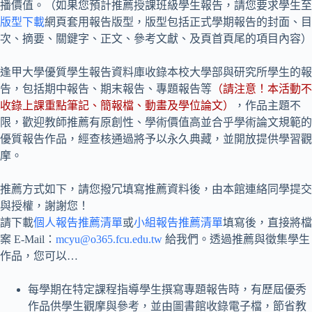
播價值。（如果您預計推薦授課班級學生報告，請您要求學生至
版型下載
網頁套用報告版型，版型包括正式學期報告的封面、目
次、摘要、關鍵字、正文、參考文獻、及頁首頁尾的項目內容）
逢甲大學優質學生報告資料庫收錄本校大學部與研究所學生的報
告，包括期中報告、期末報告、專題報告等
（請注意！本活動不
收錄上課重點筆記、簡報檔、動畫及學位論文）
，作品主題不
限，歡迎教師推薦有原創性、學術價值高並合乎學術論文規範的
優質報告作品，經查核通過將予以永久典藏，並開放提供學習觀
摩。
推薦方式如下，請您撥冗填寫推薦資料後，由本館連絡同學提交
與授權，謝謝您！
請下載
個人報告推薦清單
或
小組報告推薦清單
填寫後，直接將檔
案 E-Mail：
mcyu@o365.fcu.edu.tw
給我們。透過推薦與徵集學生
作品，您可以…
每學期在特定課程指導學生撰寫專題報告時，有歷屆優秀
作品供學生觀摩與參考，並由圖書館收錄電子檔，節省教